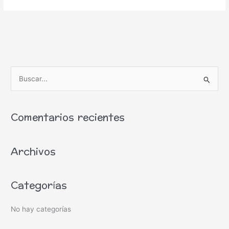
B
u
s
Comentarios recientes
c
a
Archivos
r
p
o
Categorías
r
:
No hay categorías