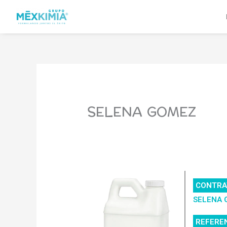
Ir
al
contenido
SELENA GOMEZ
CONTRA
SELENA
REFERE