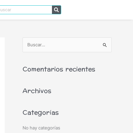
scar
B
u
s
Comentarios recientes
c
a
Archivos
r
p
o
Categorías
r
:
No hay categorías