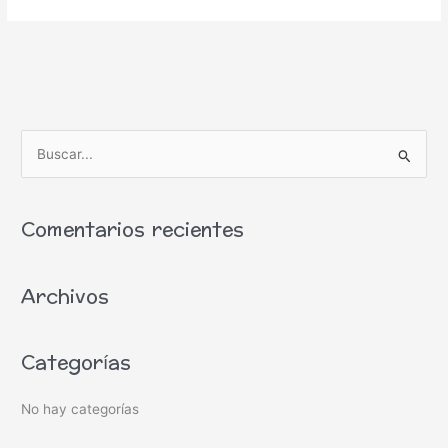
B
u
s
Comentarios recientes
c
a
Archivos
r
p
o
Categorías
r
:
No hay categorías