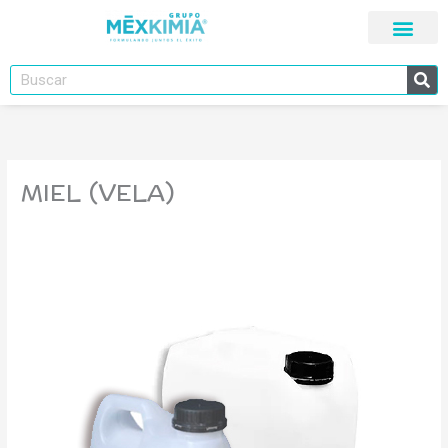
Ir
al
contenido
Buscar
MIEL (VELA)