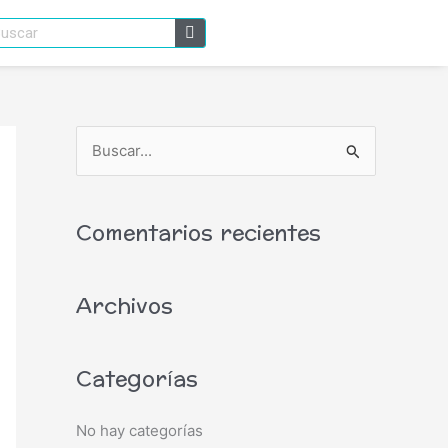
scar
B
u
s
Comentarios recientes
c
a
Archivos
r
p
o
Categorías
r
:
No hay categorías