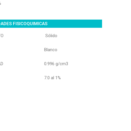
%
ADES FISICOQUIMICAS
TO
Sólido
Blanco
AD
0.996 g/cm3
7.0 al 1%