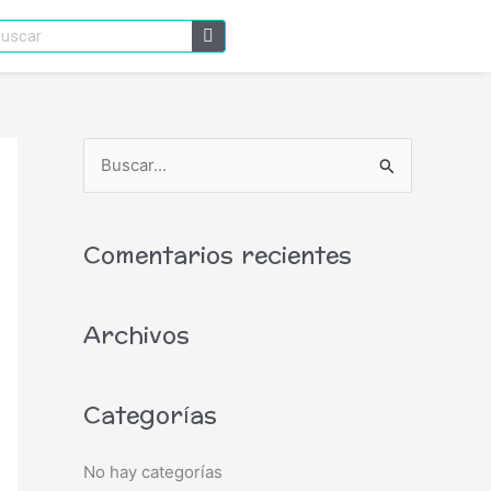
scar
B
u
s
Comentarios recientes
c
a
Archivos
r
p
o
Categorías
r
:
No hay categorías