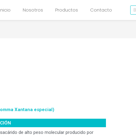
Bu
Inicio
Nosotros
Productos
Contacto
(Gomma Xantana especial)
PCIÓN
isacárido de alto peso molecular producido por