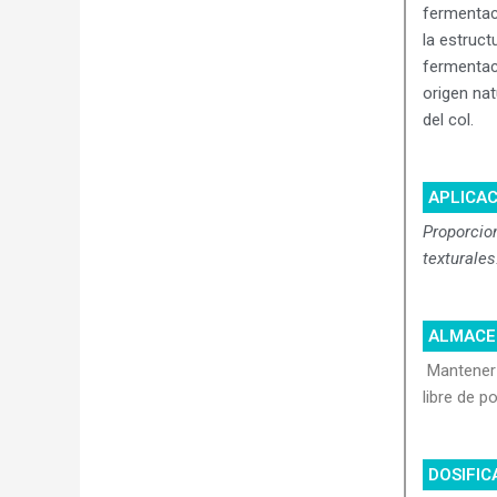
fermentac
la estruct
fermentaci
origen nat
del col.
APLICA
Proporcio
texturales
ALMACE
Mantener 
libre de po
DOSIFIC