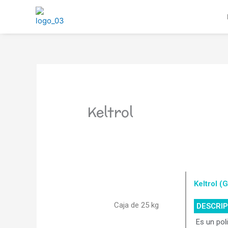
Ir
al
contenido
Keltrol
Keltrol 
Caja de 25 kg
DESCRI
Es un pol