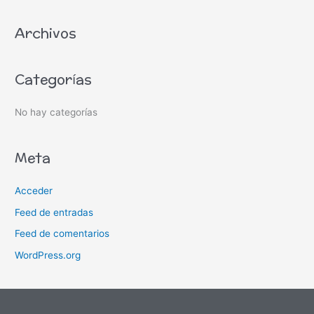
a
Archivos
r
p
o
Categorías
r
:
No hay categorías
Meta
Acceder
Feed de entradas
Feed de comentarios
WordPress.org