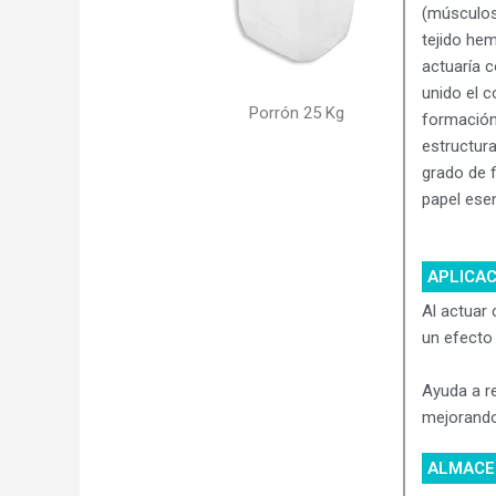
(músculos,
tejido he
actuaría 
unido el c
Porrón 25 Kg
formación 
estructura
grado de f
papel esen
APLICA
Al actuar 
un efecto
Ayuda a re
mejorando 
ALMACE