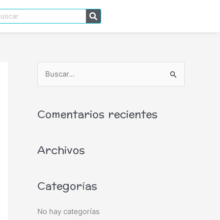
scar
B
u
s
Comentarios recientes
c
a
Archivos
r
p
o
Categorías
r
:
No hay categorías