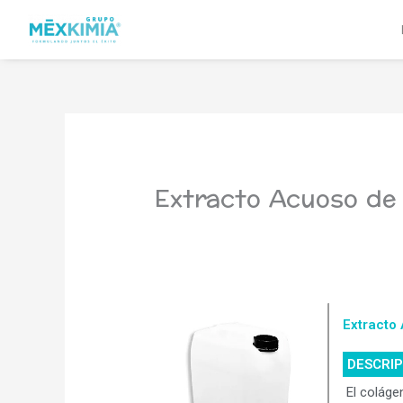
Ir
al
contenido
Extracto Acuoso de
Extracto
DESCRI
El coláge