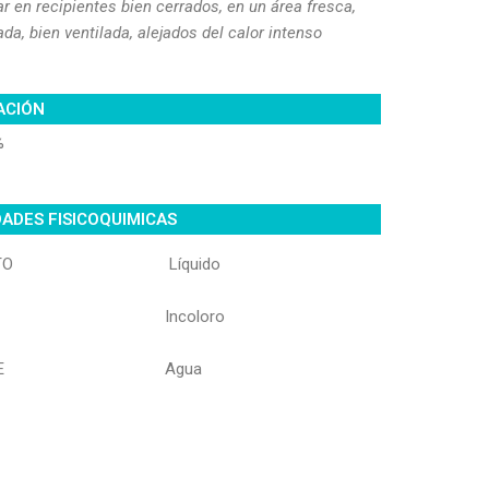
 en recipientes bien cerrados, en un área fresca,
ada, bien ventilada, alejados del calor intenso
ACIÓN
%
ADES FISICOQUIMICAS
TO
Líquido
Incoloro
E
Agua