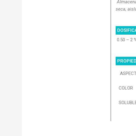
Almacenar
seca, aisl
DOSIFIC
0.50 – 2 
PROPIED
ASPEC
COLOR
SOLUBL