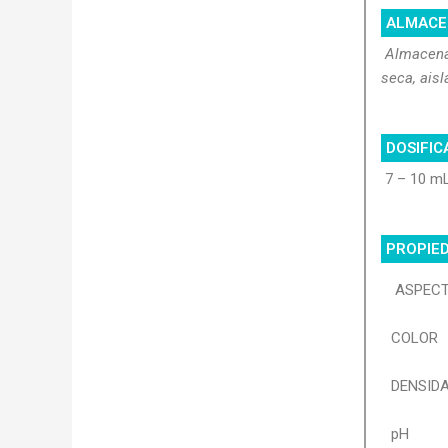
ALMACE
Almacenar
seca, aisl
DOSIFIC
7 – 10 m
PROPIED
ASPEC
COLOR
DENSID
pH