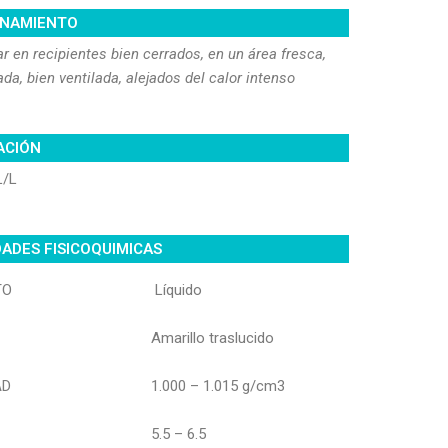
NAMIENTO
 en recipientes bien cerrados, en un área fresca,
ada, bien ventilada, alejados del calor intenso
ACIÓN
L/L
ADES FISICOQUIMICAS
TO
Líquido
Amarillo traslucido
AD
1.000 – 1.015 g/cm3
5.5 – 6.5