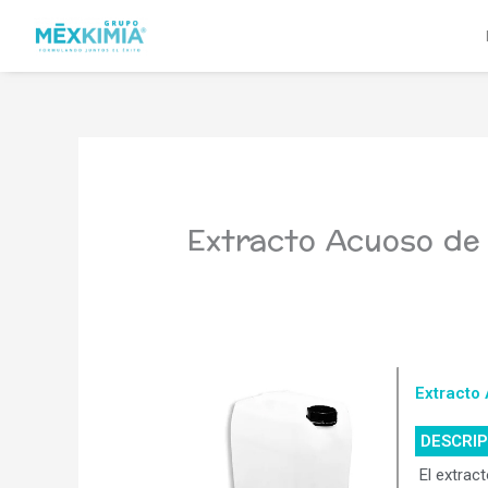
Ir
al
contenido
Extracto Acuoso de 
Extracto
DESCRI
El extrac