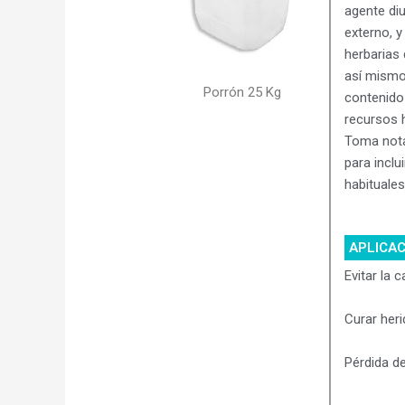
agente diu
externo, y
herbarias
así mismo
Porrón 25 Kg
contenido 
recursos h
Toma nota
para inclu
habituales
APLICA
Evitar la c
Curar her
Pérdida d