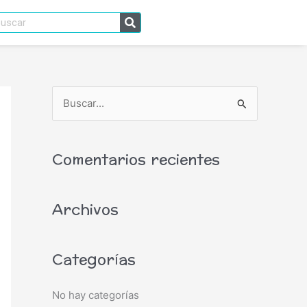
scar
B
u
s
Comentarios recientes
c
a
Archivos
r
p
o
Categorías
r
:
No hay categorías