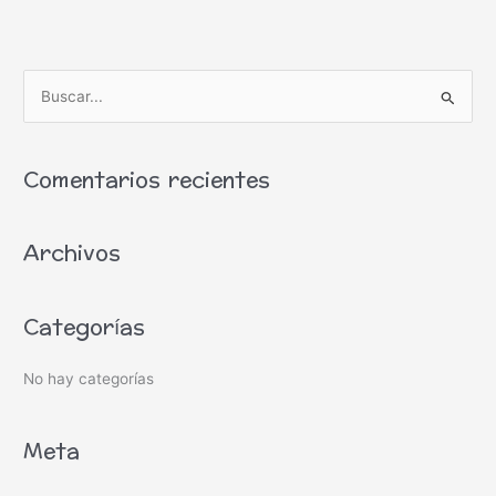
B
u
s
Comentarios recientes
c
a
Archivos
r
p
o
Categorías
r
:
No hay categorías
Meta