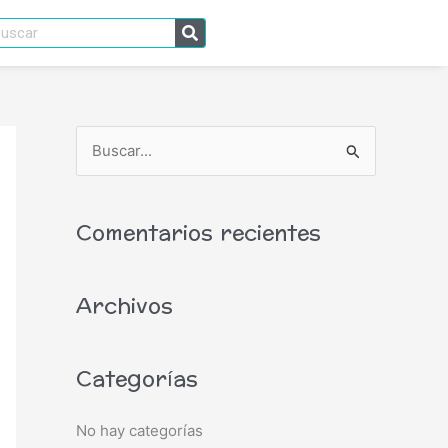
scar
B
u
s
Comentarios recientes
c
a
Archivos
r
p
o
Categorías
r
:
No hay categorías