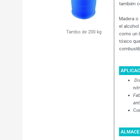
también c
Madera o 
el alcoho
Tambo de 200 kg
como un lí
tóxico qu
combustib
APLICA
Di
nit
Fab
ant
Com
ALMACE