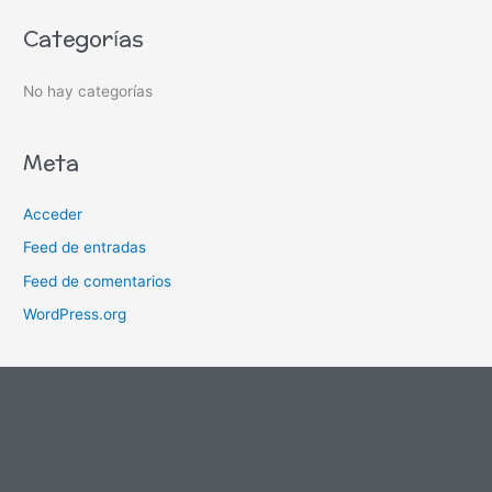
o
Categorías
r
:
No hay categorías
Meta
Acceder
Feed de entradas
Feed de comentarios
WordPress.org