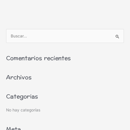
B
u
s
Comentarios recientes
c
a
Archivos
r
p
o
Categorías
r
:
No hay categorías
Meta