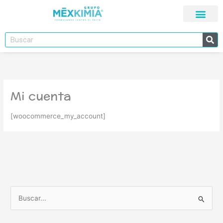
Ir
al
contenido
Buscar
Mi cuenta
[woocommerce_my_account]
B
u