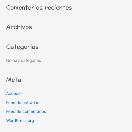
s
Comentarios recientes
c
a
Archivos
r
p
o
Categorías
r
:
No hay categorías
Meta
Acceder
Feed de entradas
Feed de comentarios
WordPress.org